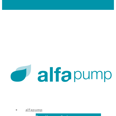
Careers
Contacts
En
De
Nl
alfapump