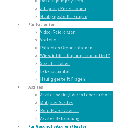
Das alfapump System
alfapump Rezensionen
Häufig gestellte Fragen
Für Patienten
Video-Referenzen
Vorteile
Patienten Organisationen
Wie wird die alfapump implantiert?
Soziales Leben
Lebensqualität
Häufig gestellt Fragen
Aszites
Aszites bedingt durch Leberzirrhose
Maligner Aszites
Refraktärer Aszites
Aszites Behandlung
Für Gesundheitsdienstleister