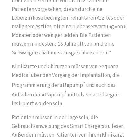
über einen Zeitraum von bis zu 2 Jahren für
Patienten vorgesehen, die an durch eine
Leberzirrhose bedingtem refraktären Aszites oder
malignem Aszites mit einer Lebenserwartung von 6
Monaten oder weniger leiden. Die Patienten
müssen mindestens 18 Jahre alt sein und eine
Schwangerschaft muss ausgeschlossen sein.“
Klinikärzte und Chirurgen müssen von Sequana
Medical über den Vorgang der Implantation, die
®
Programmierung der
alfa
pump
und auch das
®
Aufladen der
alfa
pump
mittels Smart Chargers
instruiert worden sein.
Patienten müssen in der Lage sein, die
Gebrauchsanweisung des Smart Chargers zu lesen.
Außerdem müssen Patienten von ihrem Klinikarzt