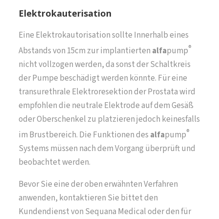
Elektrokauterisation
Eine Elektrokautorisation sollte Innerhalb eines
®
Abstands von 15cm zur implantierten
alfa
pump
nicht vollzogen werden, da sonst der Schaltkreis
der Pumpe beschädigt werden könnte. Für eine
transurethrale Elektroresektion der Prostata wird
empfohlen die neutrale Elektrode auf dem Gesäß
oder Oberschenkel zu platzieren jedoch keinesfalls
®
im Brustbereich. Die Funktionen des
alfa
pump
Systems müssen nach dem Vorgang überprüft und
beobachtet werden.
Bevor Sie eine der oben erwähnten Verfahren
anwenden, kontaktieren Sie bittet den
Kundendienst von Sequana Medical oder den für