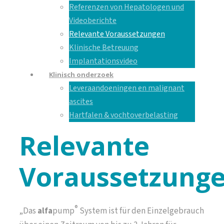
Referenzen von Hepatologen und
Videoberichte
Relevante Voraussetzungen
Klinische Betreuung
Implantationsvideo
Klinisch onderzoek
Leveraandoeningen en malignant
ascites
Hartfalen & vochtoverbelasting
Relevante
Voraussetzung
®
„Das
alfa
pump
System ist für den Einzelgebrauch