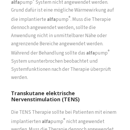
®
alfa
pump
System nicht angewendet werden.
Grund dafür ist eine mögliche Wärmewirkung auf
®
die implantierte
alfa
pump
. Muss die Therapie
dennoch angewendet werden, sollte die
Anwendung nicht in unmittelbarer Nähe oder
angrenzende Bereiche angewendet werden.
®
Während der Behandlung sollte das
alfa
pump
System ununterbrochen beobachtet und
Systemfunktionen nach der Therapie überprüft
werden.
Transkutane elektrische
Nervenstimulation (TENS)
Die TENS Therapie sollte bei Patienten mit einem
®
implantierten
alfa
pump
nicht angewendet
werden. Muss die Therapie dennoch angewendet