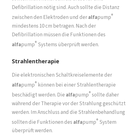
Defibrillation nötig sind. Auch sollte die Distanz
®
zwischen den Elektroden und der
alfa
pump
mindestens 10 cm betragen. Nach der
Defibrillation müssen die Funktionen des
®
alfa
pump
Systems überprüft werden.
Strahlentherapie
Die elektronischen Schaltkreiselemente der
®
alfa
pump
können bei einer Strahlentherapie
®
beschädigt werden. Die
alfa
pump
sollte daher
während der Therapie vor der Strahlung geschützt
werden. Im Anschluss and die Strahlenbehandlung
®
sollten die Funktionen des
alfa
pump
System
überprüft werden.