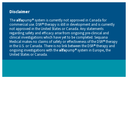
Disclaimer
The
alfa
pump® system is currently not approved in Canada for
commercial use. DSR® therapy is still in development and is currently
not approved in the United States or Canada. Any statements
regarding safety and efficacy arise from ongoing pre-clinical and
clinical investigations which have yet to be completed. Sequana
Medical makes no claims of safety or effectiveness of the DSR® therapy
in the U.S. or Canada. There is no link between the DSR® therapy and
ongoing investigations with the
alfa
pump® system in Europe, the
United States or Canada.
Careers
Contacts
En
De
Nl