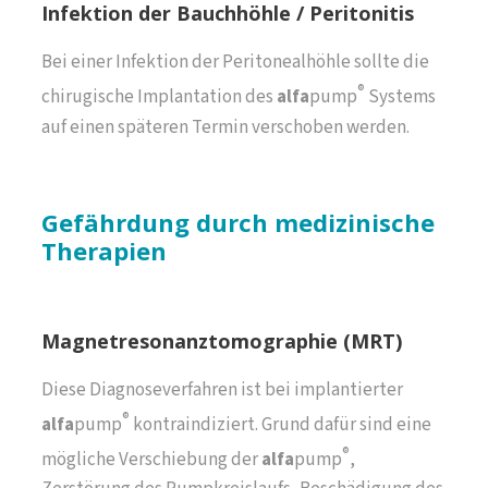
Infektion der Bauchhöhle / Peritonitis
Bei einer Infektion der Peritonealhöhle sollte die
®
chirugische Implantation des
alfa
pump
Systems
auf einen späteren Termin verschoben werden.
Gefährdung durch medizinische
Therapien
Magnetresonanztomographie (MRT)
Diese Diagnoseverfahren ist bei implantierter
®
alfa
pump
kontraindiziert. Grund dafür sind eine
®
mögliche Verschiebung der
alfa
pump
,