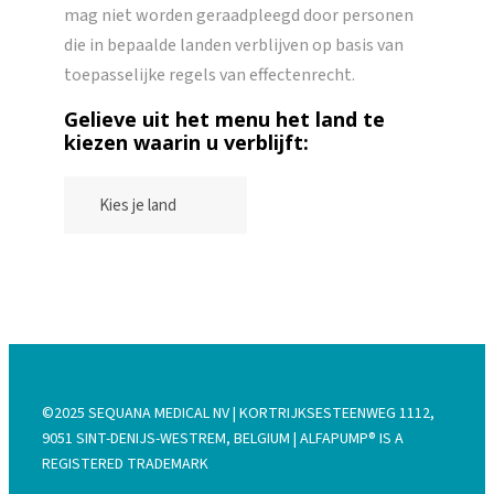
mag niet worden geraadpleegd door personen
die in bepaalde landen verblijven op basis van
toepasselijke regels van effectenrecht.
Gelieve uit het menu het land te
kiezen waarin u verblijft:
©2025 SEQUANA MEDICAL NV | KORTRIJKSESTEENWEG 1112,
9051 SINT-DENIJS-WESTREM, BELGIUM | ALFAPUMP® IS A
REGISTERED TRADEMARK