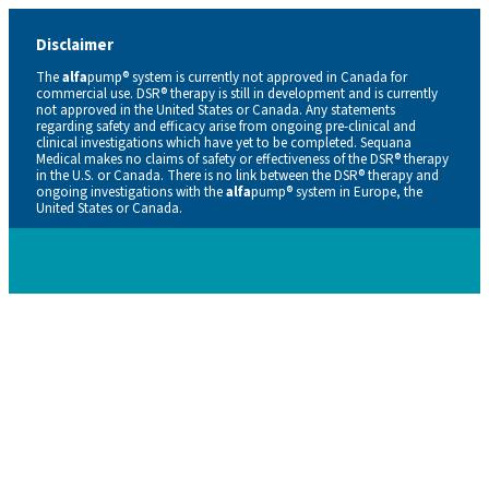
Disclaimer
The
alfa
pump® system is currently not approved in Canada for
commercial use. DSR® therapy is still in development and is currently
not approved in the United States or Canada. Any statements
regarding safety and efficacy arise from ongoing pre-clinical and
clinical investigations which have yet to be completed. Sequana
Medical makes no claims of safety or effectiveness of the DSR® therapy
in the U.S. or Canada. There is no link between the DSR® therapy and
ongoing investigations with the
alfa
pump® system in Europe, the
United States or Canada.
Careers
Contacts
En
De
Nl