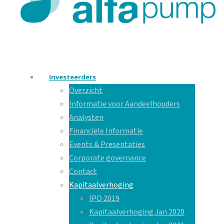
Investeerders
Overzicht
Informatie voor Aandeelhouders
Analysten
Financiële Informatie
Events & Presentaties
Corporate governance
Contact
Kapitaalverhoging
IPO 2019
Kapitaalverhoging Jan 2020